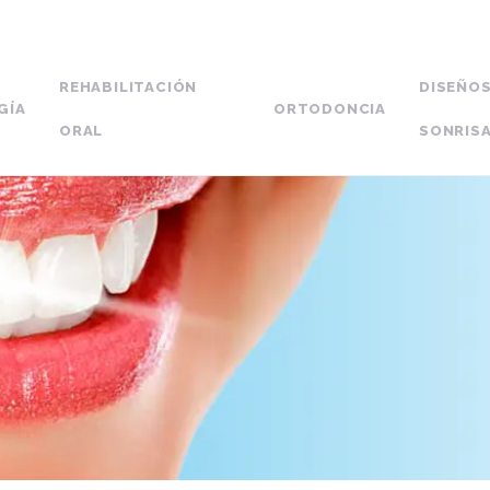
REHABILITACIÓN
DISEÑOS
GÍA
ORTODONCIA
ORAL
SONRIS