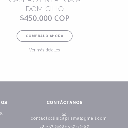
DOMICILIO
$450.000 COP
CÓMPRALO AHORA
Ver más detalles
TOS
CONTÁCTANOS
OS
contactoclinicaprisma@gmail.com
+57 (602)-557-32-87