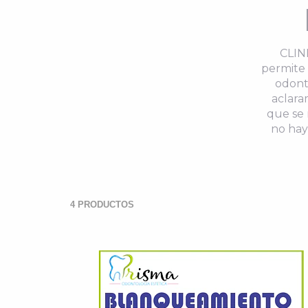
CLIN
permite 
odont
aclara
que se 
no hay
4 PRODUCTOS