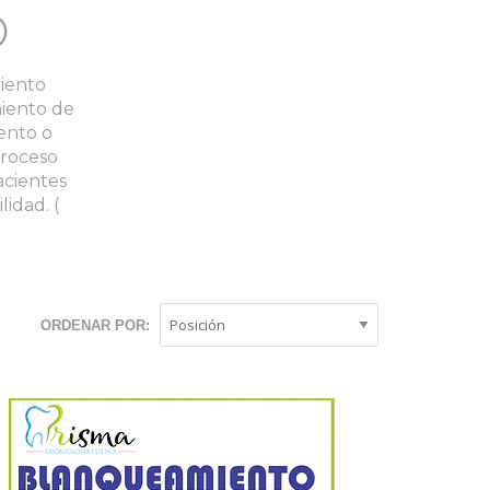
O
iento
miento de
ento o
proceso
acientes
idad. (
ORDENAR POR: